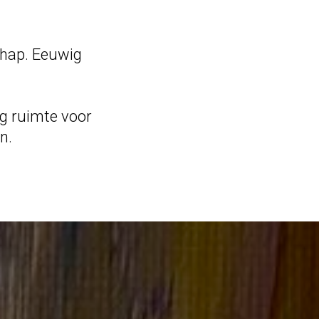
chap. Eeuwig
ag ruimte voor
n.